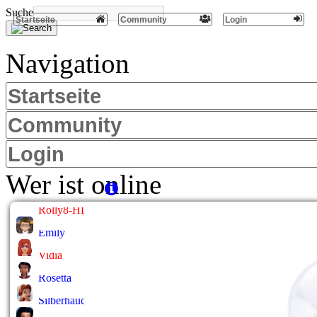
Suche
Startseite
Community
Login
Navigation
Startseite
Community
Login
Wer ist online
Rolly8-HL
Emily
Vidia
Rosetta
Silberhauch