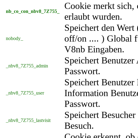
Cookie merkt sich,
nb_co_con_nbv8_7Z755_
erlaubt wurden.
Speichert den Wert 
off/on .... ) Global f
nobody_
V8nb Eingaben.
Speichert Benutzer
_nbv8_7Z755_admin
Passwort.
Speichert Benutzer
Information Benut
_nbv8_7Z755_user
Passwort.
Speichert Besucher 
_nbv8_7Z755_lastvisit
Besuch.
Cookie erkennt, ob 