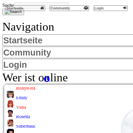
Suche
Startseite
Community
Login
Navigation
Startseite
Community
Login
Wer ist online
Rolly8-HL
Emily
Vidia
Rosetta
Silberhauch