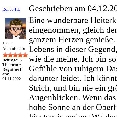
Geschrieben am 04.12.20
Rolly8-HL
Eine wunderbare Heiterke
eingenommen, gleich den
ganzem Herzen genieße. I
Seiten
Lebens in dieser Gegend, 
Administrator
wie die meine. Ich bin so
Beiträge:
6
Themen:
6
Gefühle von ruhigem Das
Registriert
am:
darunter leidet. Ich könnt
01.11.2022
Strich, und bin nie ein g
Augenblicken. Wenn das 
hohe Sonne an der Oberf
Finsternis meines Waldes 