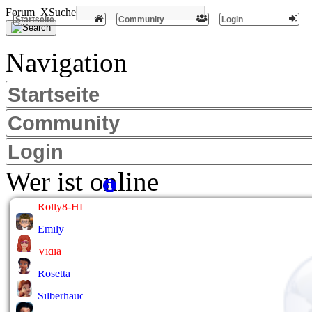
Forum X
Suche
Startseite
Community
Login
Navigation
Startseite
Community
Login
Wer ist online
Rolly8-HL
Emily
Vidia
Rosetta
Silberhauch